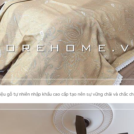
iệu gỗ tự nhiên nhập khẩu cao cấp tạo nên sự vững chãi và chắc 