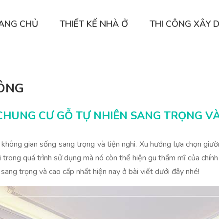
ANG CHỦ
THIẾT KẾ NHÀ Ở
THI CÔNG XÂY 
CÔNG
CHUNG CƯ GỖ TỰ NHIÊN SANG TRỌNG VÀ
hông gian sống sang trọng và tiện nghi. Xu hướng lựa chọn giườ
ái trong quá trình sử dụng mà nó còn thể hiện gu thẩm mĩ của chí
ang trọng và cao cấp nhất hiện nay ở bài viết dưới đây nhé!