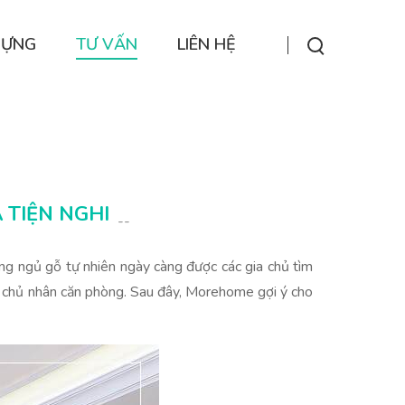
DỰNG
TƯ VẤN
LIÊN HỆ
 TIỆN NGHI
--
ng ngủ gỗ tự nhiên ngày càng được các gia chủ tìm
nh chủ nhân căn phòng. Sau đây, Morehome gợi ý cho