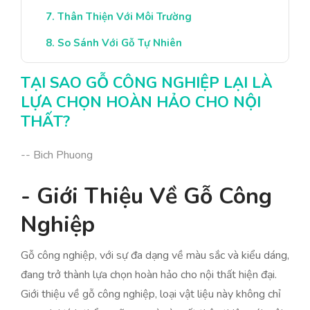
Thân Thiện Với Môi Trường
So Sánh Với Gỗ Tự Nhiên
Lựa Chọn Gỗ Công Nghiệp Thông Minh
TẠI SAO GỖ CÔNG NGHIỆP LẠI LÀ
Kết Luận: Gỗ Công Nghiệp Là Lựa Chọn Tối
LỰA CHỌN HOÀN HẢO CHO NỘI
Ưu
THẤT?
-- Bich Phuong
- Giới Thiệu Về Gỗ Công
Nghiệp
Gỗ công nghiệp, với sự đa dạng về màu sắc và kiểu dáng,
đang trở thành lựa chọn hoàn hảo cho nội thất hiện đại.
Giới thiệu về gỗ công nghiệp, loại vật liệu này không chỉ