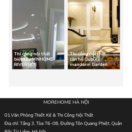
Thi công nội thất
Thi công nội thất
biệt thự VINHOME
căn hộ Duplex
RIVERSIDE
mandarin Garden
MOREHOME HÀ NỘI
01.Văn Phòng Thiết Kế & Thi Công Nội Thất
Điạ chỉ: Tầng 3, Tòa T6-08, Đường Tôn Quang Phiệt, Quận
Bắc Từ Liêm, Hà Nội