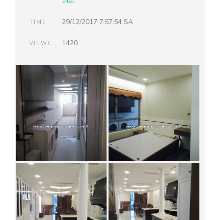
thất
29/12/2017 7:57:54 SA
TIME
1420
VIEWCOUNT