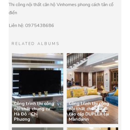
Thi công nội thất căn hộ Vinhomes phong cách tân cổ
điển
Liên hệ: 0975438686
RELATED ALBUMS
Công trình thi công
Công trình thi công
nội thất chung cư
nội thất chung cư
Hà Đô - Chị
cao cấp DUPLEX tại
Phương
Mandarin