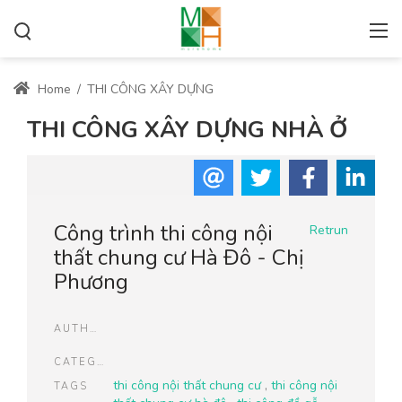
Home
/
THI CÔNG XÂY DỰNG
THI CÔNG XÂY DỰNG NHÀ Ở
Công trình thi công nội
Retrun
thất chung cư Hà Đô - Chị
Phương
AUTHOR
CATEGORIES
thi công nội thất chung cư
,
thi công nội
TAGS