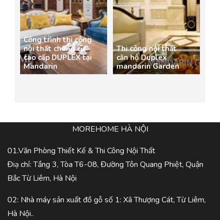
Công trình thi công
nội thất chung cư
Thi công nội thất
cao cấp DUPLEX tại
căn hộ Duplex
Mandarin
mandarin Garden
MOREHOME HÀ NỘI
01.Văn Phòng Thiết Kế & Thi Công Nội Thất
Điạ chỉ: Tầng 3, Tòa T6-08, Đường Tôn Quang Phiệt, Quận
Bắc Từ Liêm, Hà Nội
02: Nhà máy sản xuất đồ gỗ số 1: Xã Thượng Cát, Từ Liêm,
Hà Nội..