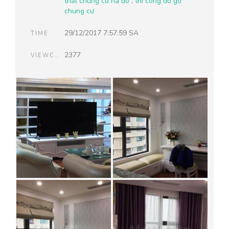
thất chung cư hà đô
,
thi công đồ gỗ
chung cư
29/12/2017 7:57:59 SA
TIME
2377
VIEWCOUNT