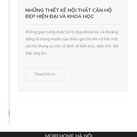
NHỮNG THIẾT KẾ NỘI THẤT CĂN HỘ
ĐẸP HIỆN ĐẠI VÀ KHOA HỌC
Không gian sống được bố trí đẹp khoa học và thoáng
đãng là mong muốn của nhiều gia chủ khi sở hữu một
căn hộ chung cư vốn cố định về kiến trúc, diện tích. Để
đáp ứng đư...
Read More
MOREHOME HÀ NỘI