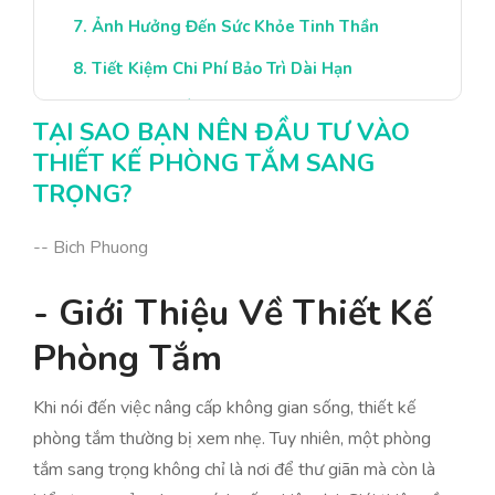
Ảnh Hưởng Đến Sức Khỏe Tinh Thần
Tiết Kiệm Chi Phí Bảo Trì Dài Hạn
Những Lưu Ý Khi Đầu Tư Thiết Kế
TẠI SAO BẠN NÊN ĐẦU TƯ VÀO
Kết Luận: Đầu Tư Thông Minh Cho Tương
THIẾT KẾ PHÒNG TẮM SANG
Lai
TRỌNG?
-- Bich Phuong
- Giới Thiệu Về Thiết Kế
Phòng Tắm
Khi nói đến việc nâng cấp không gian sống, thiết kế
phòng tắm thường bị xem nhẹ. Tuy nhiên, một phòng
tắm sang trọng không chỉ là nơi để thư giãn mà còn là