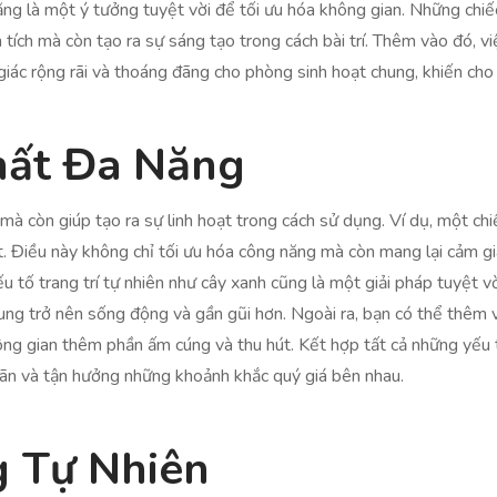
ăng là một ý tưởng tuyệt vời để tối ưu hóa không gian. Những chi
 tích mà còn tạo ra sự sáng tạo trong cách bài trí. Thêm vào đó, 
ác rộng rãi và thoáng đãng cho phòng sinh hoạt chung, khiến cho 
hất Đa Năng
à còn giúp tạo ra sự linh hoạt trong cách sử dụng. Ví dụ, một ch
ết. Điều này không chỉ tối ưu hóa công năng mà còn mang lại cảm 
 tố trang trí tự nhiên như cây xanh cũng là một giải pháp tuyệt 
ung trở nên sống động và gần gũi hơn. Ngoài ra, bạn có thể thêm
ông gian thêm phần ấm cúng và thu hút. Kết hợp tất cả những yế
giãn và tận hưởng những khoảnh khắc quý giá bên nhau.
 Tự Nhiên