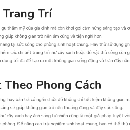
 Trang Trí
gu thẩm mỹ của gia đình mà còn khơi gợi cảm hứng sáng tạo và cu
ng giúp không gian trở nên ấm cúng và tiện nghi hơn.
 mang lại sức sống cho phòng sinh hoạt chung. Hãy thử sử dụng g
Thêm các chi tiết trang trí như cây xanh hoặc đồ vật thủ công còn g
 dụng tối đa để tạo ra một không gian sống động và tràn đầy năn
t Theo Phong Cách
g, hay bàn trà có ngăn chứa đồ không chỉ tiết kiệm không gian mà
i sáng sẽ giúp không gian trở nên thoáng đãng và đầy sức sống.
như cây xanh hay ánh sáng tự nhiên cũng là một giải pháp tuyệt vờ
ăn phòng. Để nâng cao trải nghiệm sinh hoạt chung, bạn có thể t