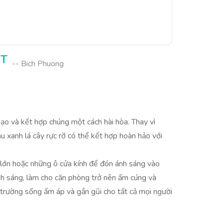
ỆT
-- Bich Phuong
bạo và kết hợp chúng một cách hài hòa. Thay vì
 xanh lá cây rực rỡ có thể kết hợp hoàn hảo với
ổ lớn hoặc những ô cửa kính để đón ánh sáng vào
ánh sáng, làm cho căn phòng trở nên ấm cúng và
ôi trường sống ấm áp và gần gũi cho tất cả mọi người