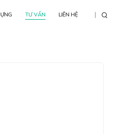
DỰNG
TƯ VẤN
LIÊN HỆ