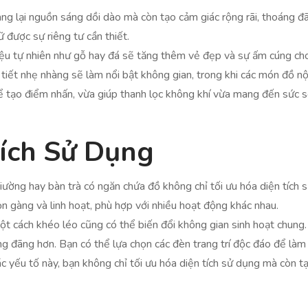
ng lại nguồn sáng dồi dào mà còn tạo cảm giác rộng rãi, thoáng đ
 được sự riêng tư cần thiết.
 liệu tự nhiên như gỗ hay đá sẽ tăng thêm vẻ đẹp và sự ấm cúng c
tiết nhẹ nhàng sẽ làm nổi bật không gian, trong khi các món đồ nội
ể tạo điểm nhấn, vừa giúp thanh lọc không khí vừa mang đến sức 
Tích Sử Dụng
ường hay bàn trà có ngăn chứa đồ không chỉ tối ưu hóa diện tích s
n gàng và linh hoạt, phù hợp với nhiều hoạt động khác nhau.
t cách khéo léo cũng có thể biến đổi không gian sinh hoạt chun
ng đãng hơn. Bạn có thể lựa chọn các đèn trang trí độc đáo để làm
các yếu tố này, bạn không chỉ tối ưu hóa diện tích sử dụng mà còn