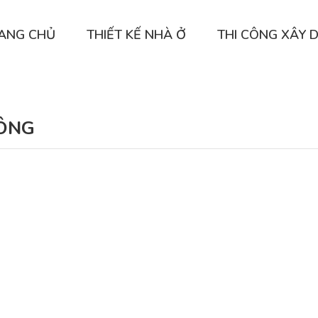
ANG CHỦ
THIẾT KẾ NHÀ Ở
THI CÔNG XÂY 
CÔNG