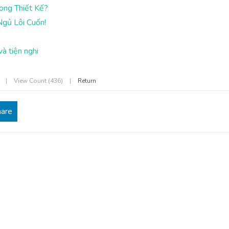
ong Thiết Kế?
Ngủ Lôi Cuốn!
à tiện nghi
:
|
View Count (436)
|
Return
hare